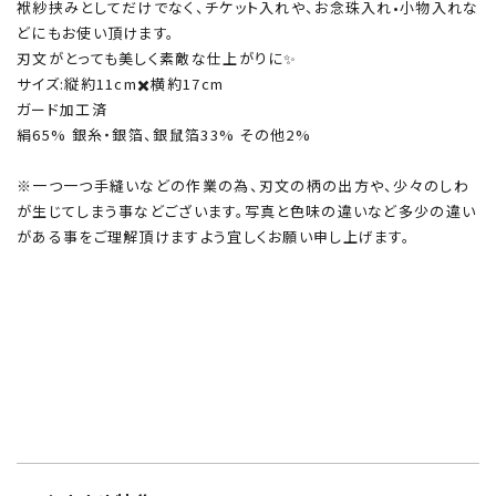
袱紗挟みとしてだけでなく、チケット入れや、お念珠入れ•小物入れな
どにもお使い頂けます。
刃文がとっても美しく素敵な仕上がりに✨
サイズ:縦約11cm✖️横約17cm
ガード加工済
絹65% 銀糸・銀箔、銀鼠箔33% その他2%
※一つ一つ手縫いなどの作業の為、刃文の柄の出方や、少々のしわ
が生じてしまう事などございます。写真と色味の違いなど多少の違い
がある事をご理解頂けますよう宜しくお願い申し上げます。