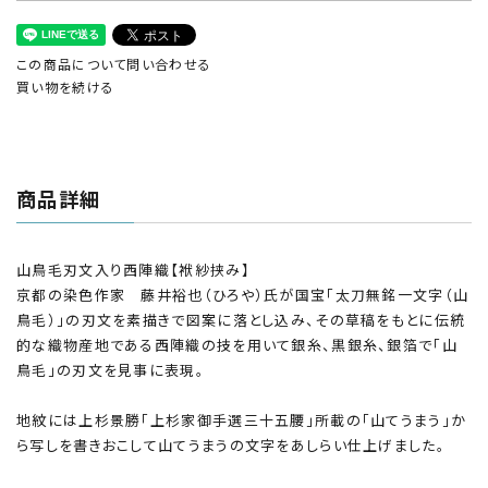
この商品について問い合わせる
買い物を続ける
商品詳細
山鳥毛刃文入り西陣織【袱紗挟み】
京都の染色作家 藤井裕也（ひろや）氏が国宝「太刀無銘一文字（山
鳥毛）」の刃文を素描きで図案に落とし込み、その草稿をもとに伝統
的な織物産地である西陣織の技を用いて銀糸、黒銀糸、銀箔で「山
鳥毛」の刃文を見事に表現。
地紋には上杉景勝「上杉家御手選三十五腰」所載の「山てうまう」か
ら写しを書きおこして山てうまうの文字をあしらい仕上げました。