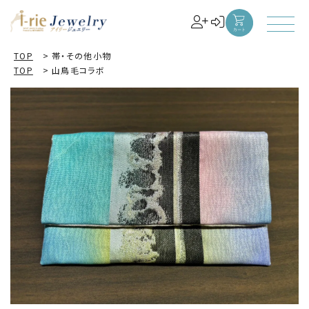
TOP
>
帯・その他小物
TOP
>
山鳥毛コラボ