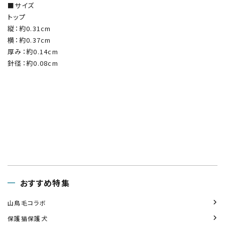
■サイズ
トップ
縦：約0.31cm
横：約0.37cm
厚み：約0.14cm
針径：約0.08cm
おすすめ特集
山鳥毛コラボ
保護猫保護犬