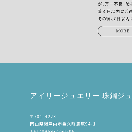
が、万一不良・破
着3 日以内にご
その後、7日以内
MORE
アイリージュエリー 珠鋼ジ
〒701-4223
岡山県瀬戸内市邑久町豊原94-1
TEL：0869-22-0206