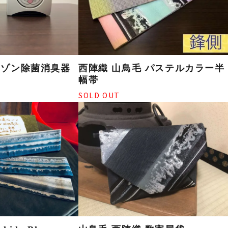
西陣織 山鳥毛 パステルカラー半
 オゾン除菌消臭器
幅帯
SOLD OUT