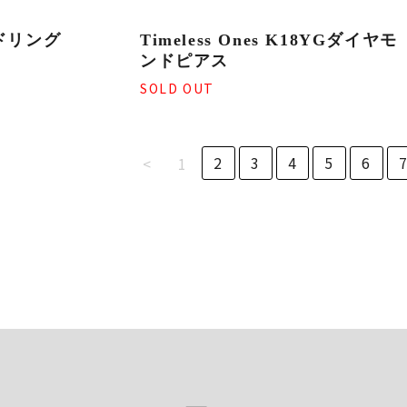
ドリング
Timeless Ones K18YGダイヤモ
ンドピアス
SOLD OUT
2
3
4
5
6
<
1